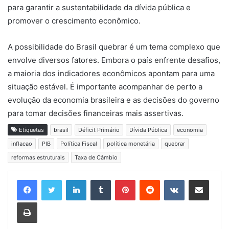
para garantir a sustentabilidade da dívida pública e
promover o crescimento econômico.
A possibilidade do Brasil quebrar é um tema complexo que
envolve diversos fatores. Embora o país enfrente desafios,
a maioria dos indicadores econômicos apontam para uma
situação estável. É importante acompanhar de perto a
evolução da economia brasileira e as decisões do governo
para tomar decisões financeiras mais assertivas.
Etiquetas
brasil
Déficit Primário
Dívida Pública
economia
inflacao
PIB
Política Fiscal
política monetária
quebrar
reformas estruturais
Taxa de Câmbio
Linkedin
Tumblr
Pinterest
Reddit
VK
Compartilhar via e-mail
Imprimir