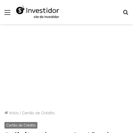
Menu
P
p
Início
/
Cartão de Crédito
Cartão de Crédito