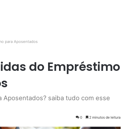
imo para Aposentados
vidas do Empréstimo
os
a Aposentados? saiba tudo com esse
0
2 minutos de leitura