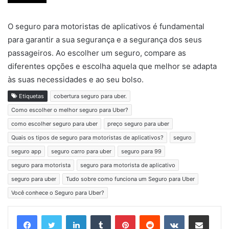
O seguro para motoristas de aplicativos é fundamental
para garantir a sua segurança e a segurança dos seus
passageiros. Ao escolher um seguro, compare as
diferentes opções e escolha aquela que melhor se adapta
às suas necessidades e ao seu bolso.
Etiquetas
cobertura seguro para uber.
Como escolher o melhor seguro para Uber?
como escolher seguro para uber
preço seguro para uber
Quais os tipos de seguro para motoristas de aplicativos?
seguro
seguro app
seguro carro para uber
seguro para 99
seguro para motorista
seguro para motorista de aplicativo
seguro para uber
Tudo sobre como funciona um Seguro para Uber
Você conhece o Seguro para Uber?
Linkedin
Tumblr
Pinterest
Reddit
VK
Compartilhar via e-mail