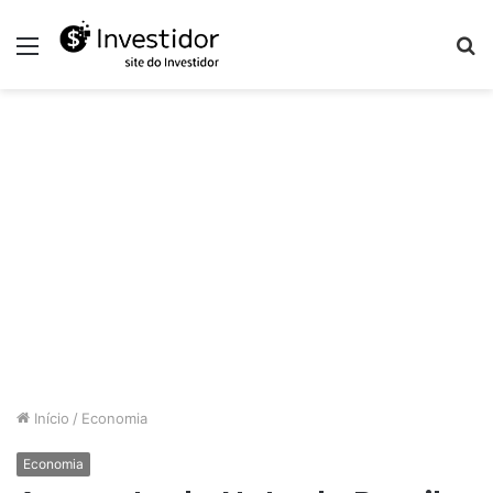
Menu
P
p
Início
/
Economia
Economia