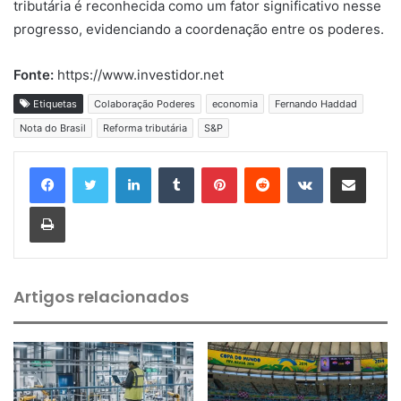
tributária é reconhecida como um fator significativo nesse
progresso, evidenciando a coordenação entre os poderes.
Fonte:
https://www.investidor.net
Etiquetas
Colaboração Poderes
economia
Fernando Haddad
Nota do Brasil
Reforma tributária
S&P
Linkedin
Tumblr
Pinterest
Reddit
VK
Compartilhar via e-mail
Imprimir
Artigos relacionados