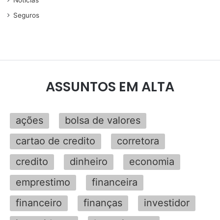
Noticias
Seguros
ASSUNTOS EM ALTA
ações
bolsa de valores
cartao de credito
corretora
credito
dinheiro
economia
emprestimo
financeira
financeiro
finanças
investidor