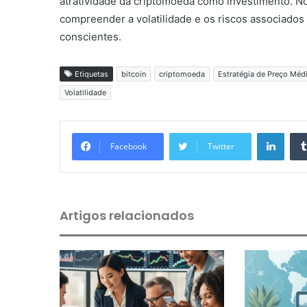
atratividade da criptomoeda como investimento. No
compreender a volatilidade e os riscos associados
conscientes.
Etiquetas
bitcoin
criptomoeda
Estratégia de Preço Méd
Volatilidade
Linkedin
Facebook
Twitter
Artigos relacionados