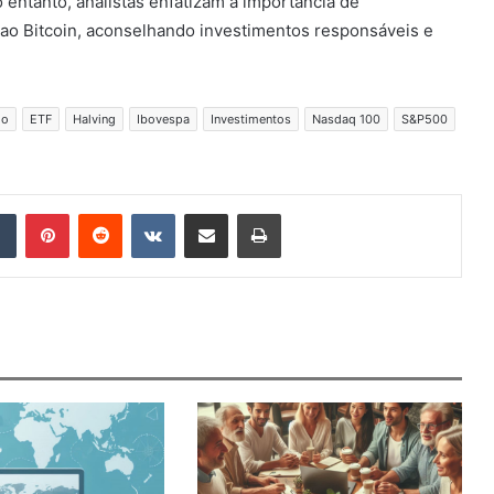
 entanto, analistas enfatizam a importância de
 ao Bitcoin, aconselhando investimentos responsáveis e
io
ETF
Halving
Ibovespa
Investimentos
Nasdaq 100
S&P500
Tumblr
Pinterest
Reddit
VK
Compartilhar via e-mail
Imprimir