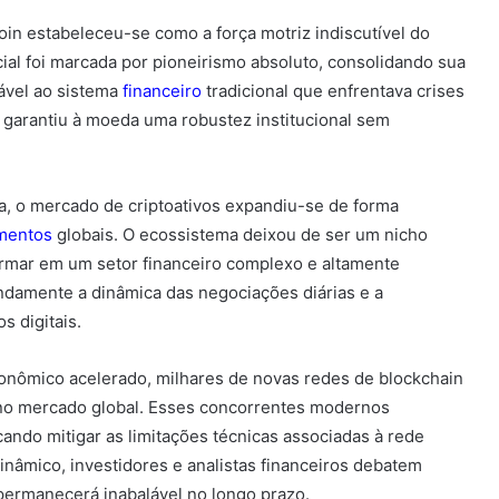
oin estabeleceu-se como a força motriz indiscutível do
nicial foi marcada por pioneirismo absoluto, consolidando sua
ável ao sistema
financeiro
tradicional que enfrentava crises
a garantiu à moeda uma robustez institucional sem
, o mercado de criptoativos expandiu-se de forma
imentos
globais. O ecossistema deixou de ser um nicho
formar em um setor financeiro complexo e altamente
ndamente a dinâmica das negociações diárias e a
s digitais.
nômico acelerado, milhares de novas redes de blockchain
r no mercado global. Esses concorrentes modernos
ando mitigar as limitações técnicas associadas à rede
dinâmico, investidores e analistas financeiros debatem
ermanecerá inabalável no longo prazo.