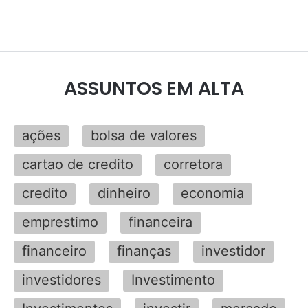
ASSUNTOS EM ALTA
ações
bolsa de valores
cartao de credito
corretora
credito
dinheiro
economia
emprestimo
financeira
financeiro
finanças
investidor
investidores
Investimento