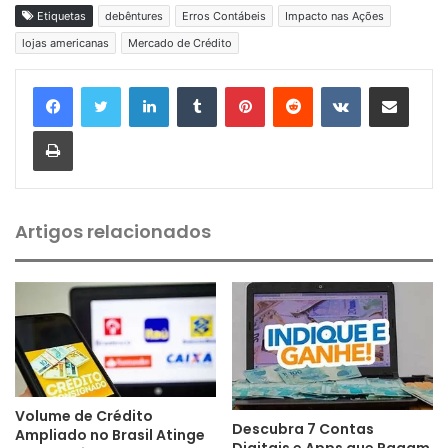
Etiquetas
debêntures
Erros Contábeis
Impacto nas Ações
lojas americanas
Mercado de Crédito
Linkedin
Tumblr
Pinterest
Reddit
VK
Compartilhar via e-mail
Imprimir
Artigos relacionados
Volume de Crédito
Descubra 7 Contas
Ampliado no Brasil Atinge
Digitais e Apps que Pagam