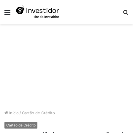
Menu
P
p
Início
/
Cartão de Crédito
Cartão de Crédito