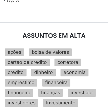
Seguros
ASSUNTOS EM ALTA
ações
bolsa de valores
cartao de credito
corretora
credito
dinheiro
economia
emprestimo
financeira
financeiro
finanças
investidor
investidores
Investimento