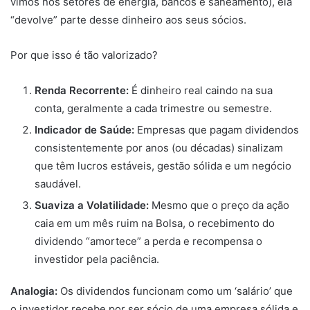
vimos nos setores de energia, bancos e saneamento), ela
“devolve” parte desse dinheiro aos seus sócios.
Por que isso é tão valorizado?
Renda Recorrente:
É dinheiro real caindo na sua
conta, geralmente a cada trimestre ou semestre.
Indicador de Saúde:
Empresas que pagam dividendos
consistentemente por anos (ou décadas) sinalizam
que têm lucros estáveis, gestão sólida e um negócio
saudável.
Suaviza a Volatilidade:
Mesmo que o preço da ação
caia em um mês ruim na Bolsa, o recebimento do
dividendo “amortece” a perda e recompensa o
investidor pela paciência.
Analogia:
Os dividendos funcionam como um ‘salário’ que
o investidor recebe por ser sócio de uma empresa sólida e