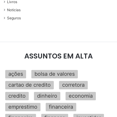
Livros
Noticias
Seguros
ASSUNTOS EM ALTA
ações
bolsa de valores
cartao de credito
corretora
credito
dinheiro
economia
emprestimo
financeira