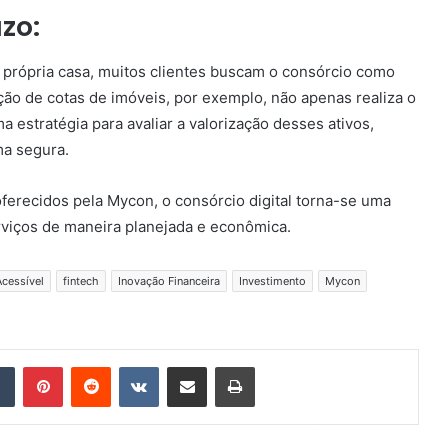
zo:
 própria casa, muitos clientes buscam o consórcio como
ção de cotas de imóveis, por exemplo, não apenas realiza o
estratégia para avaliar a valorização desses ativos,
ma segura.
 oferecidos pela Mycon, o consórcio digital torna-se uma
rviços de maneira planejada e econômica.
Acessível
fintech
Inovação Financeira
Investimento
Mycon
Tumblr
Pinterest
Reddit
VK
Compartilhar via e-mail
Imprimir