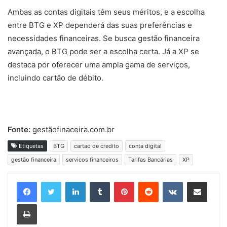
Ambas as contas digitais têm seus méritos, e a escolha
entre BTG e XP dependerá das suas preferências e
necessidades financeiras. Se busca gestão financeira
avançada, o BTG pode ser a escolha certa. Já a XP se
destaca por oferecer uma ampla gama de serviços,
incluindo cartão de débito.
Fonte:
gestãofinaceira.com.br
Etiquetas
BTG
cartao de credito
conta digital
gestão financeira
servicos financeiros
Tarifas Bancárias
XP
Linkedin
Tumblr
Pinterest
Reddit
VK
Compartilhar via e-mail
Imprimir