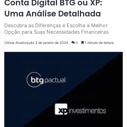
Conta Digital BTG ou XP:
Uma Análise Detalhada
Descubra as Diferenças e Escolha a Melhor
Opção para Suas Necessidades Financeiras
Última Atualização 3 de janeiro de 2024
0
1 minuto de leitura