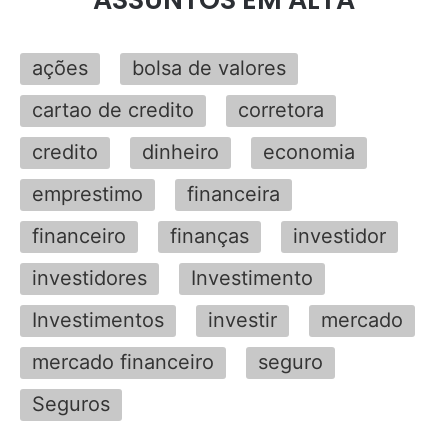
ações
bolsa de valores
cartao de credito
corretora
credito
dinheiro
economia
emprestimo
financeira
financeiro
finanças
investidor
investidores
Investimento
Investimentos
investir
mercado
mercado financeiro
seguro
Seguros