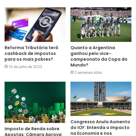
Reforma Tributária terá
Quanto a Argentina
cashback de impostos
ganhou pelo vice-
para os mais pobres?
campeonato da Copa do
Mundo?
10 de julho de 2023
2 semanas atrás
Congresso Anula Aumento
do IOF: Entenda o Impacto
Imposto de Renda sobre
na Economia e nos
Apostas: Câmara Aprova