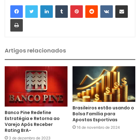
Linkedin
Tumblr
Pinterest
Reddit
VK
Compartilhar via e-mail
Imprimir
Artigos relacionados
Brasileiros estão usando o
Banco Pine Redefine
Bolsa Família para
Estratégia e Retorna ao
Apostas Esportivas
Varejo Após Receber
16 de novembro de 2024
Rating BrA-
3 de dezembro de 2023