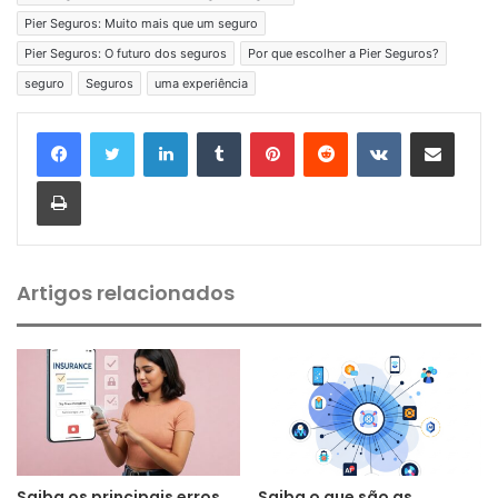
Pier Seguros: Muito mais que um seguro
Pier Seguros: O futuro dos seguros
Por que escolher a Pier Seguros?
seguro
Seguros
uma experiência
Linkedin
Tumblr
Pinterest
Reddit
VK
Compartilhar via e-mail
Imprimir
Artigos relacionados
Saiba os principais erros
Saiba o que são as