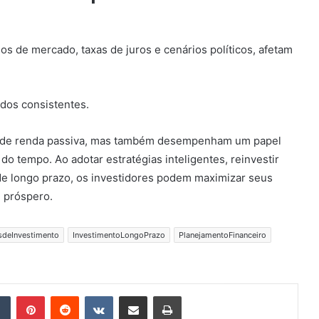
s de mercado, taxas de juros e cenários políticos, afetam
dos consistentes.
e de renda passiva, mas também desempenham um papel
o tempo. Ao adotar estratégias inteligentes, reinvestir
e longo prazo, os investidores podem maximizar seus
e próspero.
sdeInvestimento
InvestimentoLongoPrazo
PlanejamentoFinanceiro
Tumblr
Pinterest
Reddit
VK
Compartilhar via e-mail
Imprimir