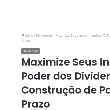
Início
/
Dividendos
/
Maximize Seus Investimentos: O Po
Prazo
Dividendos
Maximize Seus In
Poder dos Divide
Construção de Pa
Prazo