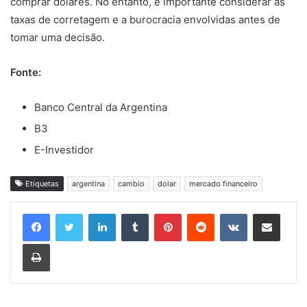
comprar dólares. No entanto, é importante considerar as
taxas de corretagem e a burocracia envolvidas antes de
tomar uma decisão.
Fonte:
Banco Central da Argentina
B3
E-Investidor
Etiquetas
argentina
cambio
dolar
mercado financeiro
Linkedin
Tumblr
Pinterest
Reddit
VK
Compartilhar via e-mail
Imprimir