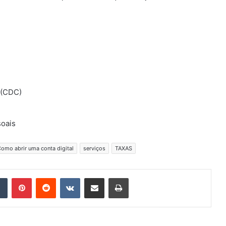
 (CDC)
soais
Como abrir uma conta digital
serviços
TAXAS
Tumblr
Pinterest
Reddit
VK
Compartilhar via e-mail
Imprimir