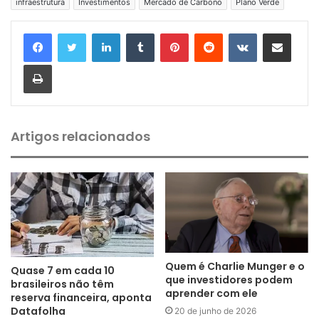
infraestrutura
Investimentos
Mercado de Carbono
Plano Verde
Linkedin
Tumblr
Pinterest
Reddit
VK
Compartilhar via e-mail
Imprimir
Artigos relacionados
Quem é Charlie Munger e o
Quase 7 em cada 10
que investidores podem
brasileiros não têm
aprender com ele
reserva financeira, aponta
Datafolha
20 de junho de 2026