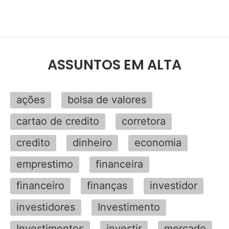
ASSUNTOS EM ALTA
ações
bolsa de valores
cartao de credito
corretora
credito
dinheiro
economia
emprestimo
financeira
financeiro
finanças
investidor
investidores
Investimento
Investimentos
investir
mercado