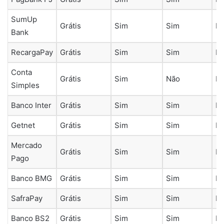
SumUp
Grátis
Sim
Sim
B
Bank
RecargaPay
Grátis
Sim
Sim
B
Conta
Grátis
Sim
Não
B
Simples
Banco Inter
Grátis
Sim
Sim
B
Getnet
Grátis
Sim
Sim
B
Mercado
Grátis
Sim
Sim
B
Pago
Banco BMG
Grátis
Sim
Sim
B
SafraPay
Grátis
Sim
Sim
B
Banco BS2
Grátis
Sim
Sim
B