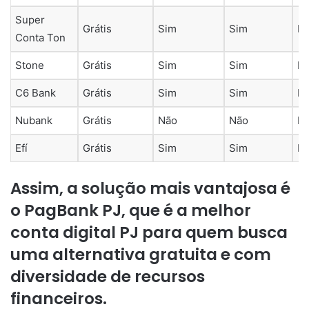
Super
Grátis
Sim
Sim
B
Conta Ton
Stone
Grátis
Sim
Sim
B
C6 Bank
Grátis
Sim
Sim
B
Nubank
Grátis
Não
Não
B
Efí
Grátis
Sim
Sim
B
Assim, a solução mais vantajosa é
o
PagBank PJ, que é a melhor
conta digital PJ para quem busca
uma alternativa gratuita e com
diversidade de recursos
financeiros.