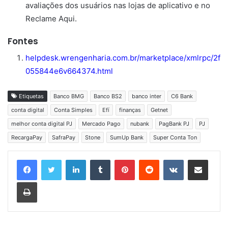
avaliações dos usuários nas lojas de aplicativo e no
Reclame Aqui.
Fontes
helpdesk.wrengenharia.com.br/marketplace/xmlrpc/2f
055844e6v664374.html
Etiquetas
Banco BMG
Banco BS2
banco inter
C6 Bank
conta digital
Conta Simples
Efí
finanças
Getnet
melhor conta digital PJ
Mercado Pago
nubank
PagBank PJ
PJ
RecargaPay
SafraPay
Stone
SumUp Bank
Super Conta Ton
Linkedin
Tumblr
Pinterest
Reddit
VK
Compartilhar via e-mail
Imprimir