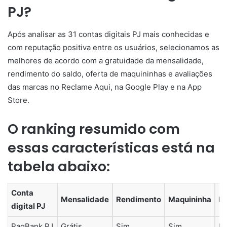
PJ?
Após analisar as 31 contas digitais PJ mais conhecidas e
com reputação positiva entre os usuários, selecionamos as
melhores de acordo com a gratuidade da mensalidade,
rendimento do saldo, oferta de maquininhas e avaliações
das marcas no Reclame Aqui, na Google Play e na App
Store.
O ranking resumido com
essas características está na
tabela abaixo:
Conta
Mensalidade
Rendimento
Maquininha
R
digital PJ
PagBank PJ
Grátis
Sim
Sim
B