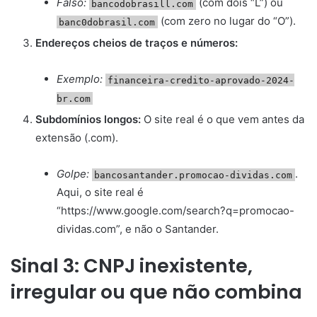
Falso:
(com dois “L”) ou
bancodobrasill.com
(com zero no lugar do “O”).
banc0dobrasil.com
Endereços cheios de traços e números:
Exemplo:
financeira-credito-aprovado-2024-
br.com
Subdomínios longos:
O site real é o que vem antes da
extensão (.com).
Golpe:
.
bancosantander.promocao-dividas.com
Aqui, o site real é
“https://www.google.com/search?q=promocao-
dividas.com”, e não o Santander.
Sinal 3: CNPJ inexistente,
irregular ou que não combina