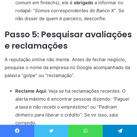
comum em fintechs), ele é
obrigado
a informar no
rodapé:
“Somos correspondentes do Banco X”
. Se
não disser de quem é parceiro, desconfie.
Passo 5: Pesquisar avaliações
e reclamações
A reputação online não mente. Antes de fechar negócio,
pesquise o nome da empresa no Google acompanhado da
palavra “golpe” ou “reclamação”.
Reclame Aqui:
Veja se há reclamações recentes. O
alerta máximo é encontrar pessoas dizendo:
“Paguei
a taxa e não recebi o empréstimo”
ou
“Pediram
dinheiro para liberar o crédito”
. Se vir isso, saia
correndo.
Consumidor.gov:
É uma plataforma monitorada pelo