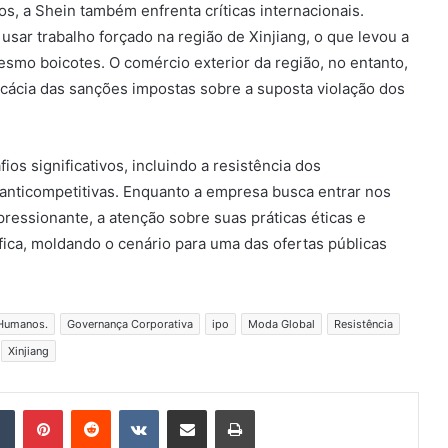
, a Shein também enfrenta críticas internacionais.
ar trabalho forçado na região de Xinjiang, o que levou a
esmo boicotes. O comércio exterior da região, no entanto,
icácia das sanções impostas sobre a suposta violação dos
os significativos, incluindo a resistência dos
 anticompetitivas. Enquanto a empresa busca entrar nos
ressionante, a atenção sobre suas práticas éticas e
ica, moldando o cenário para uma das ofertas públicas
 Humanos.
Governança Corporativa
ipo
Moda Global
Resistência
Xinjiang
Tumblr
Pinterest
Reddit
VK
Compartilhar via e-mail
Imprimir