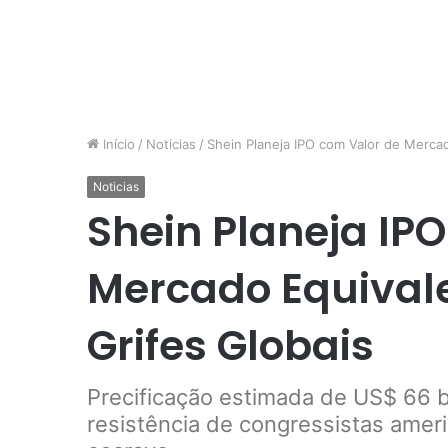
Início
/
Noticias
/
Shein Planeja IPO com Valor de Mercad
Noticias
Shein Planeja IP
Mercado Equivale
Grifes Globais
Precificação estimada de US$ 66 b
resistência de congressistas amer