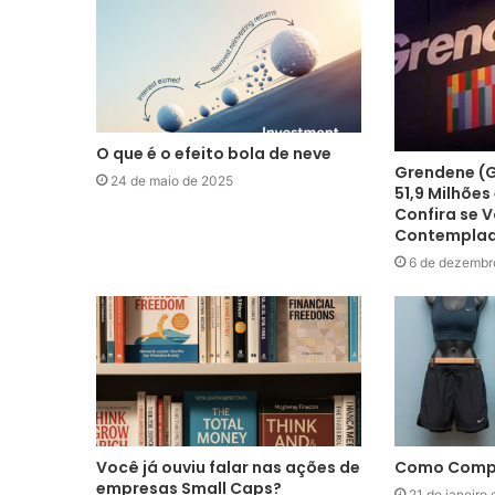
O que é o efeito bola de neve
Grendene (G
24 de maio de 2025
51,9 Milhões
Confira se 
Contempla
6 de dezembr
Você já ouviu falar nas ações de
Como Compr
empresas Small Caps?
21 de janeiro