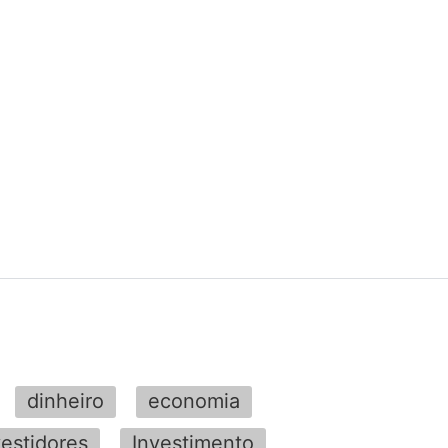
dinheiro
economia
vestidores
Investimento