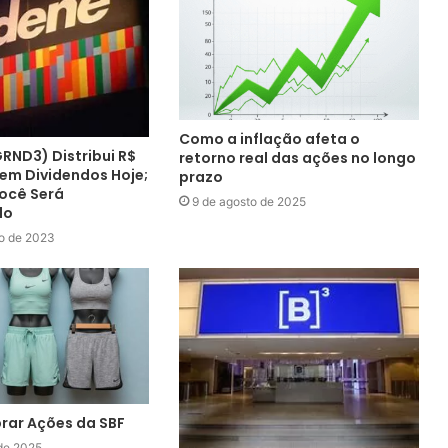
Como a inflação afeta o
RND3) Distribui R$
retorno real das ações no longo
 em Dividendos Hoje;
prazo
Você Será
9 de agosto de 2025
do
o de 2023
ar Ações da SBF
 de 2025