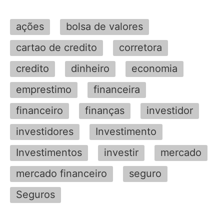
ações
bolsa de valores
cartao de credito
corretora
credito
dinheiro
economia
emprestimo
financeira
financeiro
finanças
investidor
investidores
Investimento
Investimentos
investir
mercado
mercado financeiro
seguro
Seguros