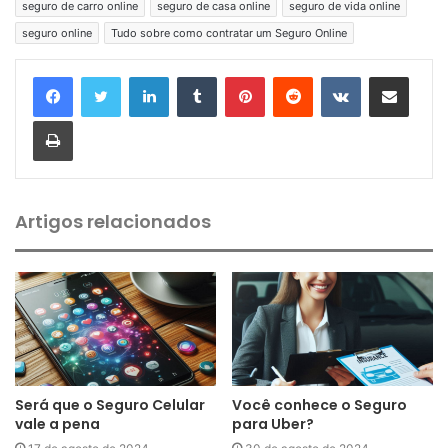
seguro de carro online
seguro de casa online
seguro de vida online
seguro online
Tudo sobre como contratar um Seguro Online
Linkedin
Tumblr
Pinterest
Reddit
VK
Compartilhar via e-mail
Imprimir
Artigos relacionados
Será que o Seguro Celular
Você conhece o Seguro
vale a pena
para Uber?