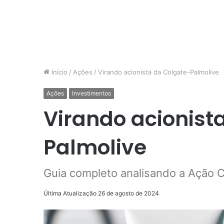
Início
/
Ações
/
Virando acionista da Colgate-Palmolive
Ações
Investimentos
Virando acionist
Palmolive
Guia completo analisando a Ação
Última Atualização 26 de agosto de 2024