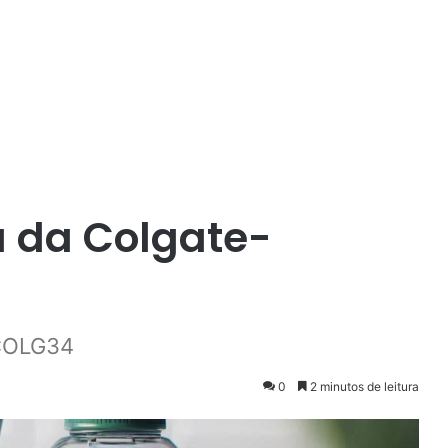
a da Colgate-
 COLG34
0
2 minutos de leitura