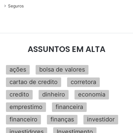
Seguros
ASSUNTOS EM ALTA
ações
bolsa de valores
cartao de credito
corretora
credito
dinheiro
economia
emprestimo
financeira
financeiro
finanças
investidor
investidores
Investimento