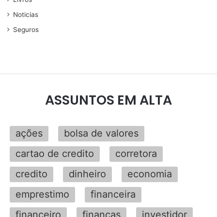
Noticias
Seguros
ASSUNTOS EM ALTA
ações
bolsa de valores
cartao de credito
corretora
credito
dinheiro
economia
emprestimo
financeira
financeiro
finanças
investidor