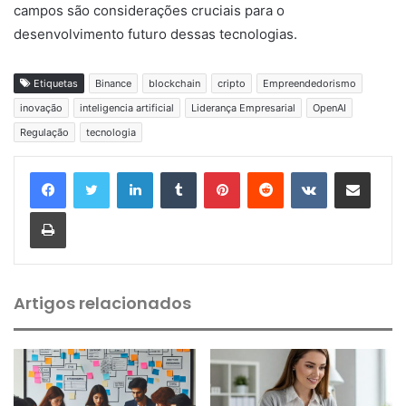
campos são considerações cruciais para o
desenvolvimento futuro dessas tecnologias.
Etiquetas
Binance
blockchain
cripto
Empreendedorismo
inovação
inteligencia artificial
Liderança Empresarial
OpenAI
Regulação
tecnologia
Linkedin
Tumblr
Pinterest
Reddit
VK
Compartilhar via e-mail
Imprimir
Artigos relacionados