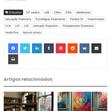
Etiquetas
13º salário
cdb
CRAs
CRIs
debêntures
educação financeira
Estratégias Financeiras
Fundos DI
Investimento
LCA
LCI
LIG
mercado financeiro
Planejamento Financeiro
renda fixa
tesouro direto
Linkedin
Tumblr
Pinterest
Reddit
VK
Compartilhar via e-mail
Imprimir
Artigos relacionados