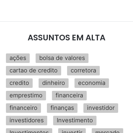
ASSUNTOS EM ALTA
ações
bolsa de valores
cartao de credito
corretora
credito
dinheiro
economia
emprestimo
financeira
financeiro
finanças
investidor
investidores
Investimento
Investimentos
investir
mercado