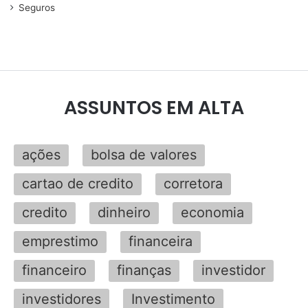
Seguros
ASSUNTOS EM ALTA
ações
bolsa de valores
cartao de credito
corretora
credito
dinheiro
economia
emprestimo
financeira
financeiro
finanças
investidor
investidores
Investimento