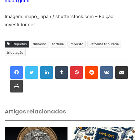
muda.ghtml
Imagem: mapo_japan / shutterstock.com – Edição:
investidor.net
Etiquetas
dinheiro
fortuna
imposto
Reforma tributária
tributação
Linkedin
Tumblr
Pinterest
Reddit
VK
Compartilhar via e-mail
Imprimir
Artigos relacionados