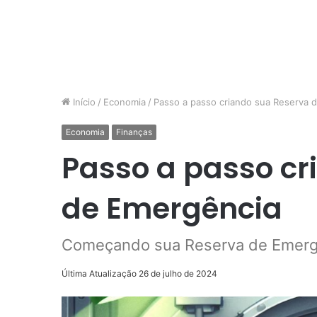
Início
/
Economia
/
Passo a passo criando sua Reserva 
Economia
Finanças
Passo a passo cr
de Emergência
Começando sua Reserva de Emergê
Última Atualização 26 de julho de 2024