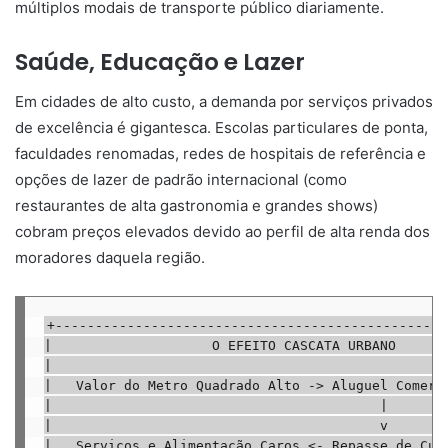
múltiplos modais de transporte público diariamente.
Saúde, Educação e Lazer
Em cidades de alto custo, a demanda por serviços privados
de excelência é gigantesca. Escolas particulares de ponta,
faculdades renomadas, redes de hospitais de referência e
opções de lazer de padrão internacional (como
restaurantes de alta gastronomia e grandes shows)
cobram preços elevados devido ao perfil de alta renda dos
moradores daquela região.
+-------------------------------------------------
|                    O EFEITO CASCATA URBANO       
|                                                  
|   Valor do Metro Quadrado Alto -> Aluguel Comerci
|                                         |        
|                                         v        
|   Serviços e Alimentação Caros <- Repasse de Cust